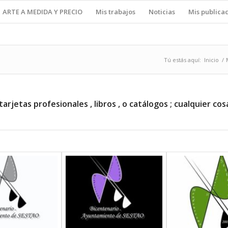
ARTE A MEDIDA Y PRECIO
Mis trabajos
Noticias
Mis publica
Tú estás aquí:
Inicio
/
arjetas profesionales , libros , o catálogos ; cualquier cos