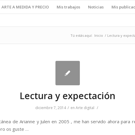
ARTE A MEDIDA Y PRECIO
Mis trabajos
Noticias
Mis publica
Tú estás aquí:
Inicio
/
Lectura y expect
Lectura y expectación
/
/
diciembre 7, 2014
en
Arte digital
tánea de Arianne y Julen en 2005 , me han servido ahora para re
ero os guste …