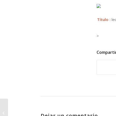
Título :
lec
>
Comparti
EXPOCHESS , un ejemplo claro de
Dejar un comentario
una pésima organización