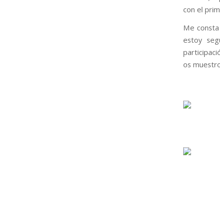
con el pri
Me consta 
estoy seg
participac
os muestro