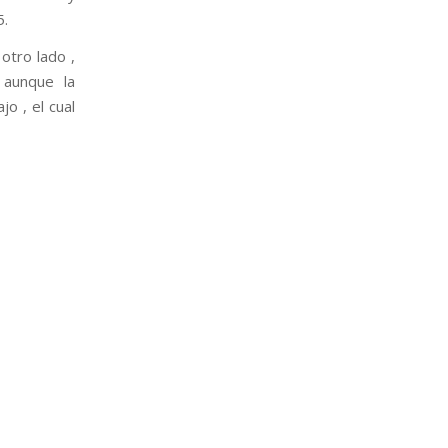
5.
otro lado ,
 aunque la
o , el cual