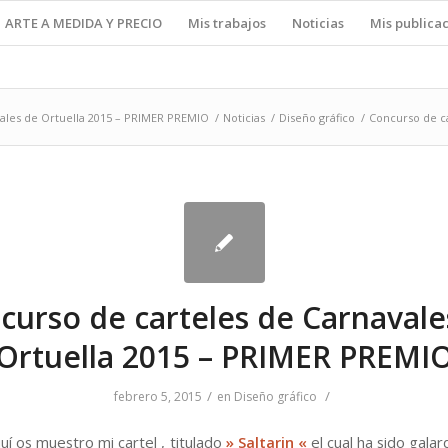
ARTE A MEDIDA Y PRECIO
Mis trabajos
Noticias
Mis publica
ales de Ortuella 2015 – PRIMER PREMIO
/
Noticias
/
Diseño gráfico
/
Concurso de ca
curso de carteles de Carnavale
Ortuella 2015 – PRIMER PREMI
/
/
febrero 5, 2015
en
Diseño gráfico
quí os muestro mi cartel , titulado
» Saltarin «
el cual ha sido gala