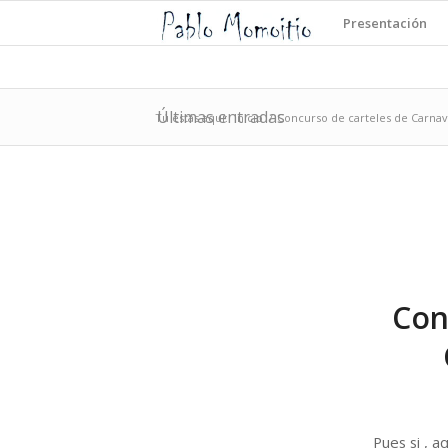
Presentación
Últimas entradas
Tú estás aquí:
Inicio
/
Concurso de carteles de Carnav
Con
Pues si , a