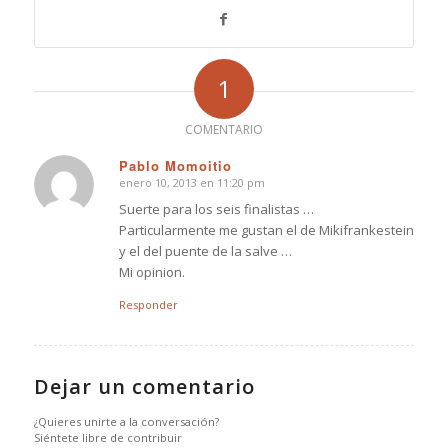
1
COMENTARIO
Pablo Momoitio
enero 10, 2013 en 11:20 pm
Dice:
Suerte para los seis finalistas …
Particularmente me gustan el de Mikifrankestein
y el del puente de la salve …
Mi opinion.
Responder
Dejar un comentario
¿Quieres unirte a la conversación?
Siéntete libre de contribuir