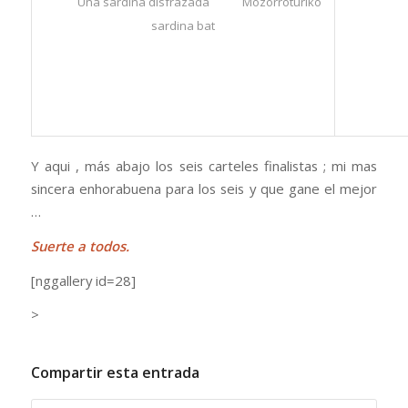
Una sardina disfrazada Mozorroturiko
De fl
sardina bat
Y aqui , más abajo los seis carteles finalistas ; mi mas
sincera enhorabuena para los seis y que gane el mejor
…
Suerte a todos.
[nggallery id=28]
>
Compartir esta entrada